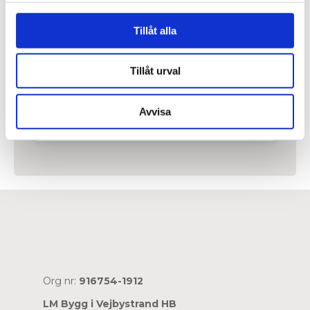
Tillbyggnation
Det lilla extra!
Tillåt alla
Vi ser till att tillbyggnationen byggs på
ett korrekt och prisvärt vis.
Tillåt urval
Läs mer
Avvisa
Org nr:
916754-1912
LM Bygg i Vejbystrand HB