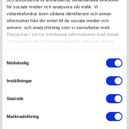
Vi hjälper dig att skapa ditt alldeles
för sociala medier och analysera vår trafik. Vi
speciella och unika drömboende.
vidarebefordrar även sådana identifierare och annan
information från din enhet till de sociala medier och
Läs mer
annons- och analysföretag som vi samarbetar med.
Dessa kan i sin tur kombinera informationen med annan
information som du har tillhandahållit eller som de har
samlat in när du har använt deras tjänster.
Ombyggnation
Samtyckesval
Nödvändig
Har du en bra idé?
Vi ser till att arbetet alltid blir gjort både
Inställningar
snabbt, effektivt och säkert.
Läs mer
Statistik
Marknadsföring